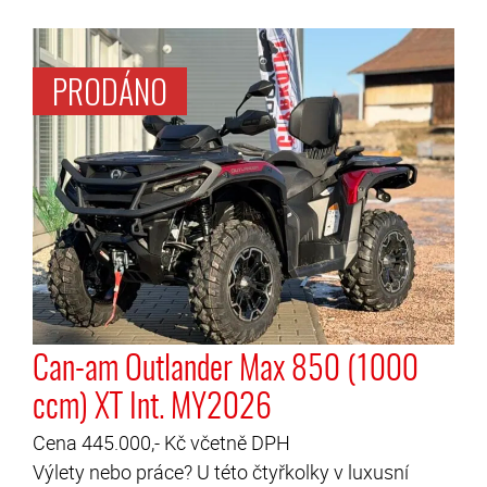
Can-am Outlander Max 850 (1000
ccm) XT Int. MY2026
Cena 445.000,- Kč včetně DPH
Výlety nebo práce? U této čtyřkolky v luxusní