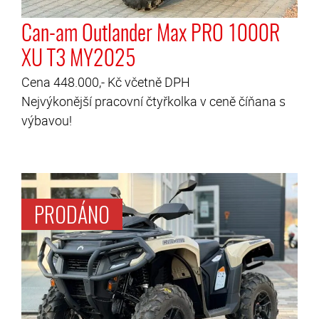
Can-am Outlander Max PRO 1000R
XU T3 MY2025
Cena 448.000,- Kč včetně DPH
Nejvýkonější pracovní čtyřkolka v ceně číňana s
výbavou!