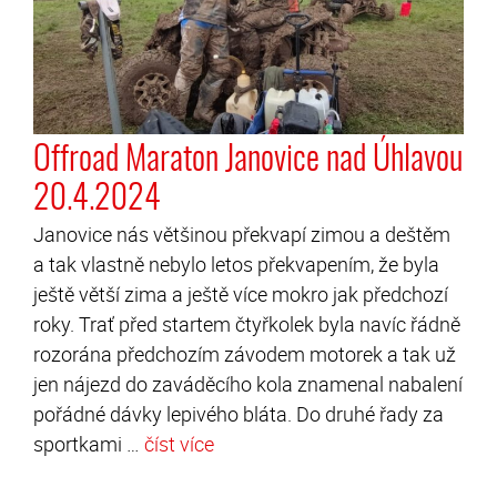
Offroad Maraton Janovice nad Úhlavou
20.4.2024
Janovice nás většinou překvapí zimou a deštěm
a tak vlastně nebylo letos překvapením, že byla
ještě větší zima a ještě více mokro jak předchozí
roky. Trať před startem čtyřkolek byla navíc řádně
rozorána předchozím závodem motorek a tak už
jen nájezd do zaváděcího kola znamenal nabalení
pořádné dávky lepivého bláta. Do druhé řady za
sportkami …
číst více