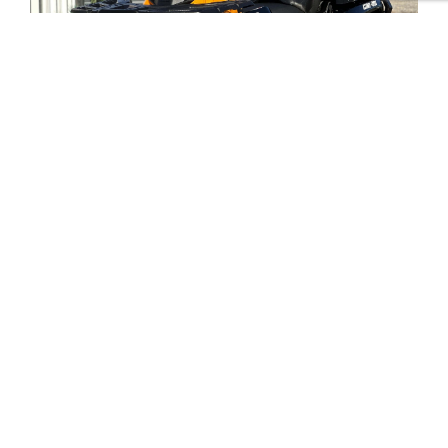
Can-am Outlander Max 1000R XT-p
MY2016
Cena 275.000,- Kč
Krásný dlouhý Outlander s brutálním výkonem za
dostupné peníze.