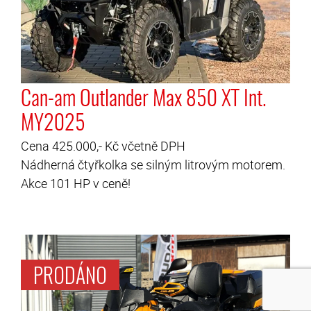
Can-am Outlander Max 850 XT Int.
MY2025
Cena 425.000,- Kč včetně DPH
Nádherná čtyřkolka se silným litrovým motorem.
Akce 101 HP v ceně!