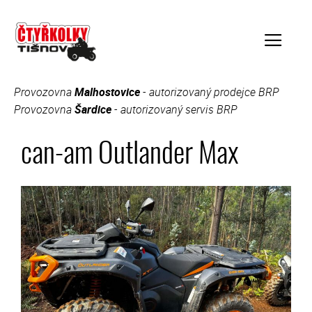
Přeskočit
na
obsah
Provozovna
Malhostovice
- autorizovaný prodejce BRP
Menu
Provozovna
Šardice
- autorizovaný servis BRP
can-am Outlander Max