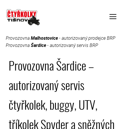
Přeskočit
na
obsah
Provozovna
Malhostovice
- autorizovaný prodejce BRP
Menu
Provozovna
Šardice
- autorizovaný servis BRP
Provozovna Šardice –
autorizovaný servis
čtyřkolek, buggy, UTV,
tříkolek Spyder a sněžných