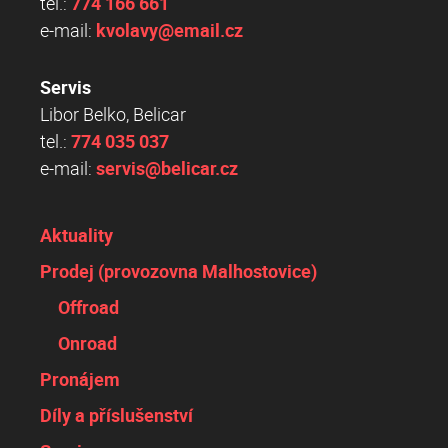
tel.:
774 166 661
e-mail:
kvolavy@email.cz
Servis
Libor Belko, Belicar
tel.:
774 035 037
e-mail:
servis@belicar.cz
Aktuality
Prodej (provozovna Malhostovice)
Offroad
Onroad
Pronájem
Díly a příslušenství