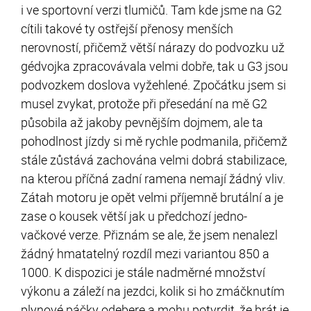
i ve sportovní verzi tlumičů. Tam kde jsme na G2
cítili takové ty ostřejší přenosy menších
nerovností, přičemž větší nárazy do podvozku už
gédvojka zpracovávala velmi dobře, tak u G3 jsou
podvozkem doslova vyžehlené. Zpočátku jsem si
musel zvykat, protože při přesedání na mě G2
působila až jakoby pevnějším dojmem, ale ta
pohodlnost jízdy si mě rychle podmanila, přičemž
stále zůstává zachována velmi dobrá stabilizace,
na kterou příčná zadní ramena nemají žádný vliv.
Zátah motoru je opět velmi příjemně brutální a je
zase o kousek větší jak u předchozí jedno-
vačkové verze. Přiznám se ale, že jsem nenalezl
žádný hmatatelný rozdíl mezi variantou 850 a
1000. K dispozici je stále nadměrné množství
výkonu a záleží na jezdci, kolik si ho zmáčknutím
plynové páčky odebere a mohu potvrdit, že brát je