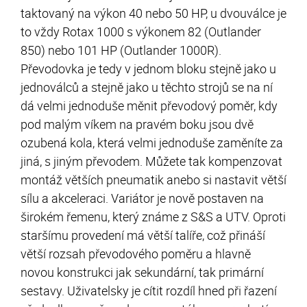
taktovaný na výkon 40 nebo 50 HP, u dvouválce je
to vždy Rotax 1000 s výkonem 82 (Outlander
850) nebo 101 HP (Outlander 1000R).
Převodovka je tedy v jednom bloku stejně jako u
jednoválců a stejně jako u těchto strojů se na ní
dá velmi jednoduše měnit převodový poměr, kdy
pod malým víkem na pravém boku jsou dvě
ozubená kola, která velmi jednoduše zaměníte za
jiná, s jiným převodem. Můžete tak kompenzovat
montáž větších pneumatik anebo si nastavit větší
sílu a akceleraci. Variátor je nově postaven na
širokém řemenu, který známe z S&S a UTV. Oproti
staršímu provedení má větší talíře, což přináší
větší rozsah převodového poměru a hlavně
novou konstrukci jak sekundární, tak primární
sestavy. Uživatelsky je cítit rozdíl hned při řazení