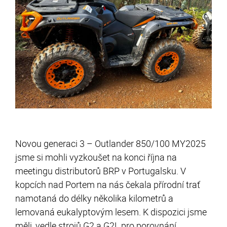
Novou generaci 3 – Outlander 850/100 MY2025
jsme si mohli vyzkoušet na konci října na
meetingu distributorů BRP v Portugalsku. V
kopcích nad Portem na nás čekala přírodní trať
namotaná do délky několika kilometrů a
lemovaná eukalyptovým lesem. K dispozici jsme
měli, vedle strojů G2 a G2L pro porovnání,