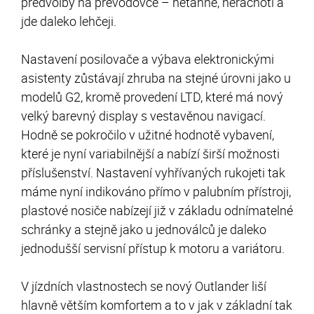
předvolby na převodovce – netáhne, nerachotí a
jde daleko lehčeji.
Nastavení posilovače a výbava elektronickými
asistenty zůstávají zhruba na stejné úrovni jako u
modelů G2, kromě provedení LTD, které má nový
velký barevný display s vestavěnou navigací.
Hodně se pokročilo v užitné hodnotě vybavení,
které je nyní variabilnější a nabízí širší možnosti
příslušenství. Nastavení vyhřívaných rukojeti tak
máme nyní indikováno přímo v palubním přístroji,
plastové nosiče nabízejí již v základu odnímatelné
schránky a stejně jako u jednoválců je daleko
jednodušší servisní přístup k motoru a variátoru.
V jízdních vlastnostech se nový Outlander liší
hlavně větším komfortem a to v jak v základní tak