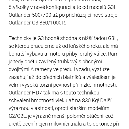
čtyřkolky v nové konfiguraci a to od modelů G3L
Outlander 500/700 až po přicházející nové stroje
Outlander G3 850/1000R.
Technicky je G3 hodně shodná s nižší řadou G3L,
se kterou pracujeme už od loňského roku, ale má
bohatší výbavu a motoru přibyl druhý válec. Rám
je tedy opět uzavřený trubkový s příčnými
dvojitými A rameny ve předu i vzadu, výztuže
zasahují až do předních blatníků a výsledkem je
velmi vysoká torzní pevnost při nízké hmotnosti.
Outlander HD7 tak má s touto technikou
schválení hmotnosti vleku až na 830 Kg! Další
výraznou vlastností, oproti starším modelům
G2/G2L, je výrazně menší poloměr otáčení, což
určitě ocení nejen milovníci trialu a to dokonce při