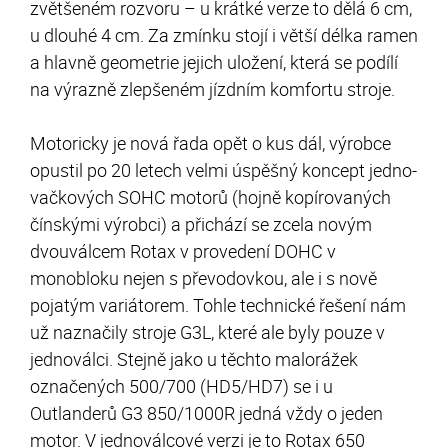
zvětšeném rozvoru – u krátké verze to dělá 6 cm,
u dlouhé 4 cm. Za zmínku stojí i větší délka ramen
a hlavně geometrie jejich uložení, která se podílí
na výrazně zlepšeném jízdním komfortu stroje.
Motoricky je nová řada opět o kus dál, výrobce
opustil po 20 letech velmi úspěšný koncept jedno-
vačkových SOHC motorů (hojně kopírovaných
čínskými výrobci) a přichází se zcela novým
dvouválcem Rotax v provedení DOHC v
monobloku nejen s převodovkou, ale i s nově
pojatým variátorem. Tohle technické řešení nám
už naznačily stroje G3L, které ale byly pouze v
jednoválci. Stejně jako u těchto malorážek
označených 500/700 (HD5/HD7) se i u
Outlanderů G3 850/1000R jedná vždy o jeden
motor. V jednoválcové verzi je to Rotax 650