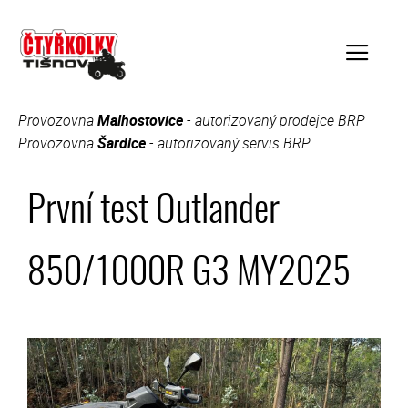
Přeskočit
na
obsah
Provozovna
Malhostovice
- autorizovaný prodejce BRP
Menu
Provozovna
Šardice
- autorizovaný servis BRP
První test Outlander
850/1000R G3 MY2025