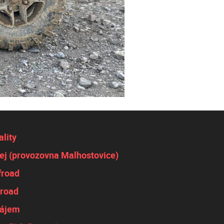
ality
ej (provozovna Malhostovice)
froad
road
nájem