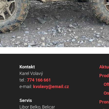
Kontakt
Aktu
Karel Volavý
Prod
tel.:
774 166 661
Of
e-mail:
kvolavy@email.cz
On
Servis
Pro
Libor Belko, Belicar