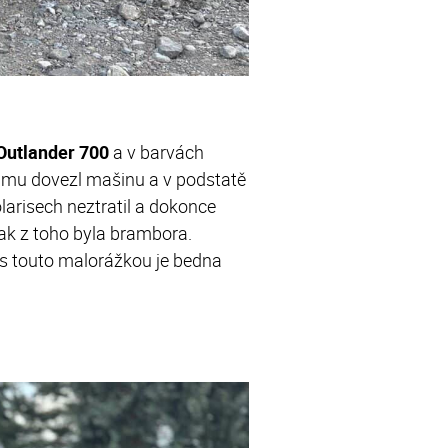
utlander 700
a v barvách
em mu dovezl mašinu a v podstatě
arisech neztratil a dokonce
ak z toho byla brambora.
 s touto malorážkou je bedna