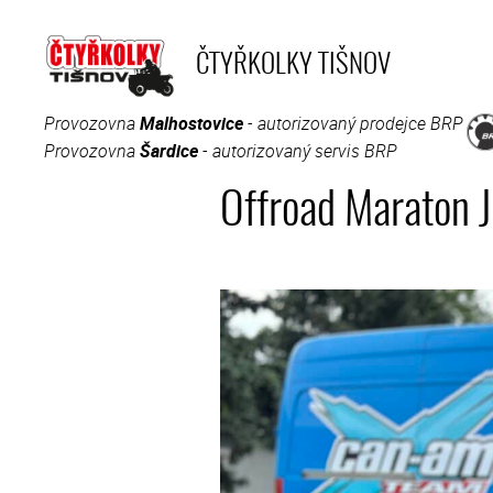
Přeskočit
na
ČTYŘKOLKY TIŠNOV
obsah
Provozovna
Malhostovice
- autorizovaný prodejce BRP
Provozovna
Šardice
- autorizovaný servis BRP
Offroad Maraton 