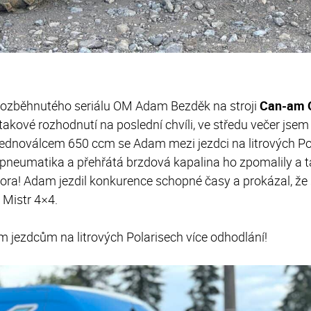
 rozběhnutého seriálu OM Adam Bezděk na stroji
Can-am O
o takové rozhodnutí na poslední chvíli, ve středu večer js
jednoválcem 650 ccm se Adam mezi jezdci na litrových Pol
 pneumatika a přehřátá brzdová kapalina ho zpomalily a t
bora! Adam jezdil konkurence schopné časy a prokázal, že
ě Mistr 4×4.
 jezdcům na litrových Polarisech více odhodlání!