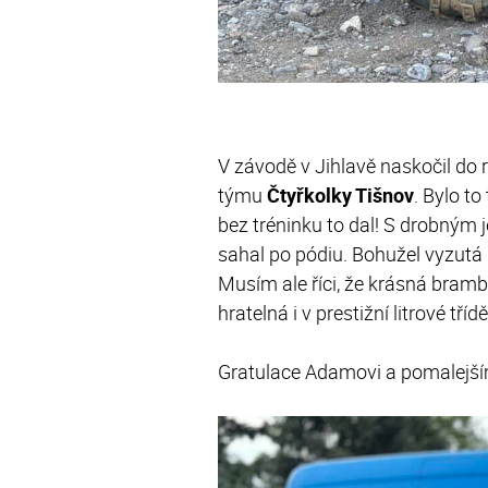
V závodě v Jihlavě naskočil do
týmu
Čtyřkolky Tišnov
. Bylo t
bez tréninku to dal! S drobným 
sahal po pódiu. Bohužel vyzutá
Musím ale říci, že krásná bram
hratelná i v prestižní litrové tříd
Gratulace Adamovi a pomalejším