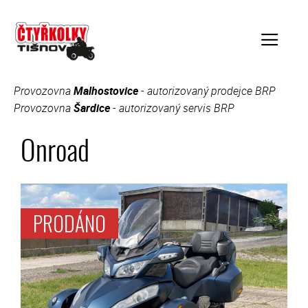
Přeskočit
na
obsah
Provozovna
Malhostovice
- autorizovaný prodejce BRP
Menu
Provozovna
Šardice
- autorizovaný servis BRP
Onroad