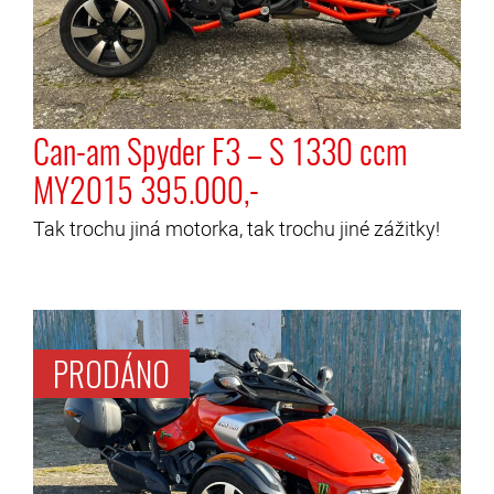
Can-am Spyder F3 – S 1330 ccm
MY2015 395.000,-
Tak trochu jiná motorka, tak trochu jiné zážitky!