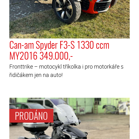
Can-am Spyder F3-S 1330 ccm
MY2016 349.000,-
Fronttrike – motocykl tříkolka i pro motorkáře s
řidičákem jen na auto!