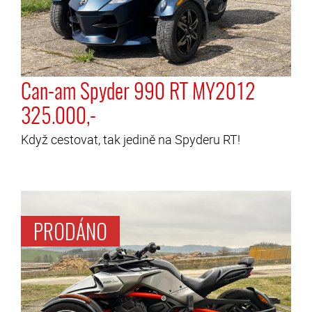
Can-am Spyder 990 RT MY2012
325.000,-
Když cestovat, tak jedině na Spyderu RT!