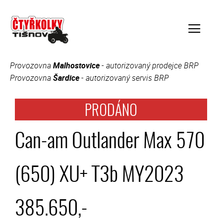
Přeskočit
na
obsah
Provozovna
Malhostovice
- autorizovaný prodejce BRP
Menu
Provozovna
Šardice
- autorizovaný servis BRP
Can-am Outlander Max 570
(650) XU+ T3b MY2023
385.650,-