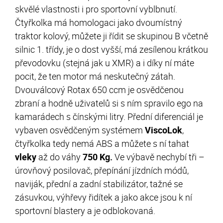
skvělé vlastnosti i pro sportovní vyblbnutí.
Čtyřkolka má homologaci jako dvoumístný
traktor kolový, můžete ji řídit se skupinou B včetně
silnic 1. třídy, je o dost vyšší, má zesílenou krátkou
převodovku (stejná jak u XMR) a i díky ní máte
pocit, že ten motor má neskutečný zátah.
Dvouválcový Rotax 650 ccm je osvědčenou
zbraní a hodně uživatelů si s ním spravilo ego na
kamarádech s čínskými litry. Přední diferenciál je
vybaven osvědčeným systémem
ViscoLok
,
čtyřkolka tedy nemá ABS a můžete s ní tahat
vleky
až do váhy
750 Kg.
Ve výbavě nechybí tři –
úrovňový posilovač, přepínání jízdních módů,
naviják, přední a zadní stabilizátor, tažné se
zásuvkou, výhřevy řidítek a jako akce jsou k ní
sportovní blastery a je odblokovaná.